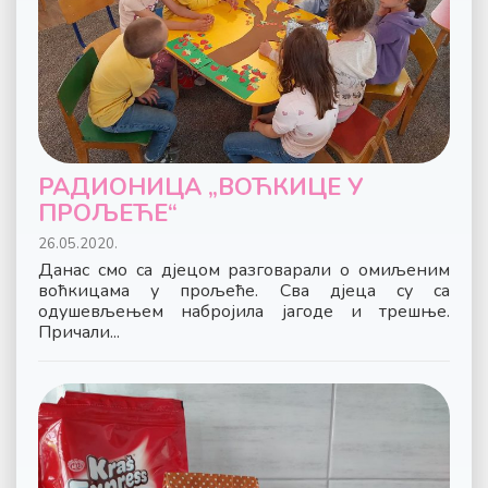
РАДИОНИЦА „ВОЋКИЦЕ У
ПРОЉЕЋЕ“
26.05.2020.
Данас смо са дјецом разговарали о омиљеним
воћкицама у прољеће. Сва дјеца су са
одушевљењем набројила јагоде и трешње.
Причали...