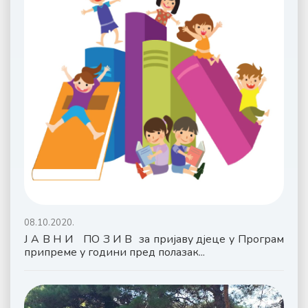
08.10.2020.
Ј А В Н И ПО З И В за пријаву дјеце у Програм
припреме у години пред полазак...