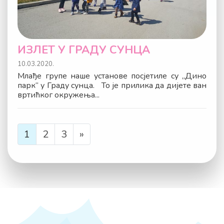
ИЗЛЕТ У ГРАДУ СУНЦА
10.03.2020.
Млађе групе наше установе посјетиле су „Дино
парк“ у Граду сунца. То је прилика да дијете ван
вртићког окружења...
1
2
3
»