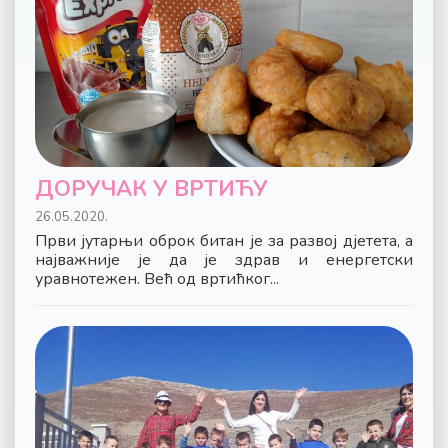
ДОРУЧАК У ВРТИЋУ
26.05.2020.
Први јутарњи оброк битан је за развој дјетета, а
најважније је да је здрав и енергетски
уравнотежен. Већ од вртићког...