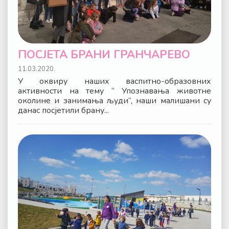
ПОСЈЕТА БРАНИ ГРАНЧАРЕВО
11.03.2020.
У оквиру наших васпитно-образовних
активности на тему “ Упознавања животне
околине и занимања људи“, наши малишани су
данас посјетили брану...