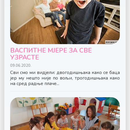
ВАСПИТНЕ МЈЕРЕ ЗА СВЕ
УЗРАСТЕ
09.06.2020.
Сви смо ми видjели: двогодишњака како се баца
јер му нешто није по вољи, трогодишњака како
на сред радње плаче...