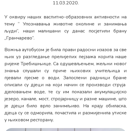
11.03.2020.
У оквиру наших васпитно-образовних активности на
тему “ Упознавања животне околине и занимања
људи“, наши малишани су данас посјетили брану
„Гранчарево“.
Вожња аутобусом је била прави радосни изазов за све
њих уз разгледање прелијепих пејзажа корита наше
ријеке Требишњице. Са одушевљењем, жељни новог
знања слушали су приче њихових учитељица и
пјевали пјесме о води. Запослени радници бране
описали су дјеци на који начин се производи струја
дјеловањем воде, те су им показали акумулацијско
језеро, канале, мост, стројарницу и разне машине, што
је дјеци било врло занимљиво. На крају обиласка,
дјеца су се одморила, почастила и размијенила утиске
у њиховом ресторану.