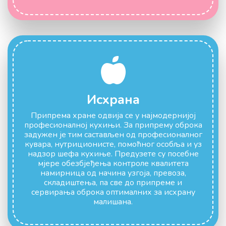
Исхрана
Припрема хране одвија се у најмодернијој
професионалној кухињи. За припрему оброка
задужен је тим састављен од професионалног
кувара, нутриционисте, помоћног особља и уз
надзор шефа кухиње. Предузете су посебне
мјере обезбјеђења контроле квалитета
намирница од начина узгоја, превоза,
складиштења, па све до припреме и
сервирања оброка оптималних за исхрану
малишана.