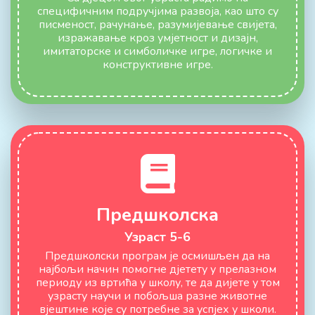
специфичним подручјима развоја, као што су
писменост, рачунање, разумијевање свијета,
изражавање кроз умјетност и дизајн,
имитаторске и симболичке игре, логичке и
конструктивне игре.
Предшколска
Узраст 5-6
Предшколски програм је осмишљен да на
најбољи начин помогне дјетету у прелазном
периоду из вртића у школу, те да дијете у том
узрасту научи и побољша разне животне
вјештине које су потребне за успјех у школи.