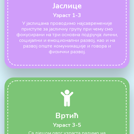
Јаслице
Узраст 1-3
У јаслицама проводимо најсавременије
приступе за јасличну групу при чему смо
фокусирани на три основна подручја: лични,
социјални и емоционални развој, као и на
развој опште комуникације и говора и
физички развој.
Вртић
Узраст 3-5
Са дјецом овог узраста радимо на