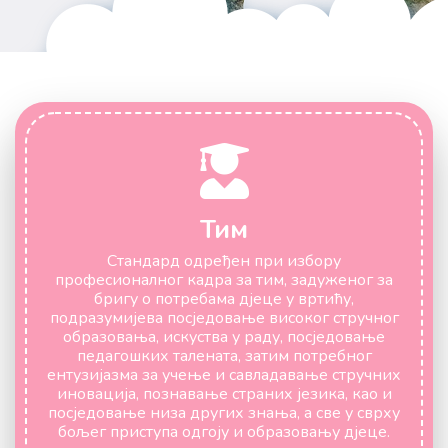
Тим
Стандард одређен при избору
професионалног кадра за тим, задуженог за
бригу о потребама дјеце у вртићу,
подразумијева посједовање високог стручног
образовања, искуства у раду, посједовање
педагошких талената, затим потребног
ентузијазма за учење и савладавање стручних
иновација, познавање страних језика, као и
посједовање низа других знања, а све у сврху
бољег приступа одгоју и образовању дјеце.