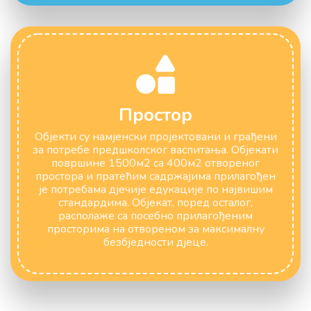
Простор
Објекти су намјенски пројектовани и грађени
за потребе предшколског васпитања. Објекати
површине 1500м2 са 400м2 отвореног
простора и пратећим садржајима прилагођен
је потребама дјечије едукације по највишим
стандардима. Објекат, поред осталог,
располаже са посебно прилагођеним
просторима на отвореном за максималну
безбједности дјеце.